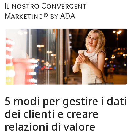
Formula Orange
Il
nostro
Convergent
Servizi
Marketing®
by
ADA
Contatti
5
modi
per
gestire
i
dati
dei
clienti
e
creare
relazioni
di
valore