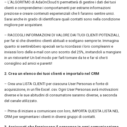
– L’ALGORITMO di AdaOnCloud ti permetterà di gestire i dati dei tuoi
clienti e comprenderne i comportamenti per estrarre informazioni
preziose e creare contenuti esperienziali che li faranno sentire unici.
Sarai anche in grado di identificare quali contatti sono nella condizione
migliore per acquistare.
– RACCOGLI INFORMAZIONI DI VALORE DAI TUOI CLIENTI POTENZIALI,
per far sì che diventino clienti abituali e scelgano sempre te. Immagina
quanto si sentirebbero speciali se tu ricordassi i loro compleanni e
inviassi loro delle e-mail con uno sconto del 25%, invitandoli a mangiare
in un ristorante! Un bel modo per farli tornare da te e far sì che ti
consiglino ad amici e parenti!
2. Crea un elenco dei tuoi clienti e importalo nel CRM
– Crea una LISTA CLIENTI per ciascuna User Personas e fonte di
acquisizione, in un file Excel .csv. Ogni User Personas avrà motivazioni
diverse e le sue abitudini di consumatore saranno diverse, a seconda
del canale utilizzato.
– Prima di iniziare a comunicare con loro, IMPORTA QUESTA LISTA NEL
CRM per segmentare i clienti in diversi gruppi di contatti.
3. Assicurati che forniscano il consenso in ogni comunicazione