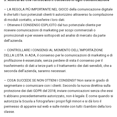
– LA REGOLA PIÙ IMPORTANTE NEL GIOCO della comunicazione digitale
è che tutti i tuoi potenziali clienti ti autorizzino attraverso la compilazione
di moduli contatto, a trasferire i loro dati.
– Ottenere il CONSENSO ESPLICITO dal tuo potenziale cliente per
ricevere comunicazioni di marketing per scopi commerciali o
promozionali e per essere sottoposti ad analisi di mercato da parte
dell’azienda.
– CONTROLLARE I CONSENSI AL MOMENTO DELL’IMPORTAZIONE
DELLA LISTA. In ADA, il consenso per le comunicazioni di marketing e di
profilazione è essenziale, senza perdere di vista il consenso per il
trasferimento di dati a terze parti o il trattamento dei dati sensibili, che a
seconda dell’azienda, saranno necessari.
– COSA SUCCEDE SE NON OTTIENI I CONSENSI? Non sarai in grado di
segmentare o comunicare con i clienti. Secondo la nuova direttiva sulla
protezione dei dati GDPR del 2018, inviare comunicazioni senza che essi
ti abbiano precedentemente autorizzato, non è legale. È come quando si
autorizza la Scuola a fotografare i propri figli minori e si dà loro il
permesso di apparire sul web e sulle riviste con tutti i bambini della loro
classe.