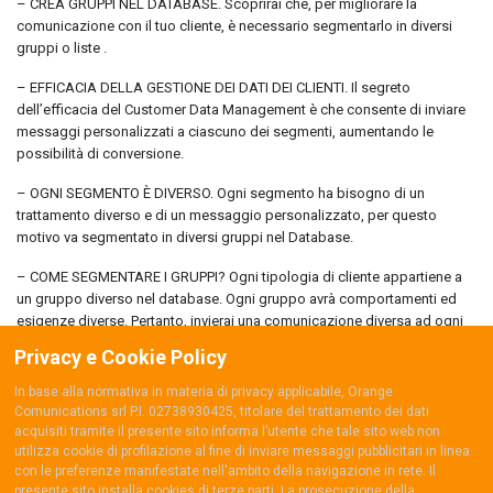
– CREA GRUPPI NEL DATABASE. Scoprirai che, per migliorare la
comunicazione con il tuo cliente, è necessario segmentarlo in diversi
gruppi o liste .
– EFFICACIA DELLA GESTIONE DEI DATI DEI CLIENTI. Il segreto
dell’efficacia del Customer Data Management è che consente di inviare
messaggi personalizzati a ciascuno dei segmenti, aumentando le
possibilità di conversione.
– OGNI SEGMENTO È DIVERSO. Ogni segmento ha bisogno di un
trattamento diverso e di un messaggio personalizzato, per questo
motivo va segmentato in diversi gruppi nel Database.
– COME SEGMENTARE I GRUPPI? Ogni tipologia di cliente appartiene a
un gruppo diverso nel database. Ogni gruppo avrà comportamenti ed
esigenze diverse. Pertanto, invierai una comunicazione diversa ad ogni
gruppo.
Privacy e Cookie Policy
Vuoi gestire i dati dei tuoi clienti e perfezionare la segmentazione?
In base alla normativa in materia di privacy applicabile, Orange
Comunications srl P.I. 02738930425, titolare del trattamento dei dati
Ora è possibile con ADA!
acquisiti tramite il presente sito informa l’utente che tale sito web non
utilizza cookie di profilazione al fine di inviare messaggi pubblicitari in linea
con le preferenze manifestate nell'ambito della navigazione in rete. Il
presente sito installa cookies di terze parti. La prosecuzione della