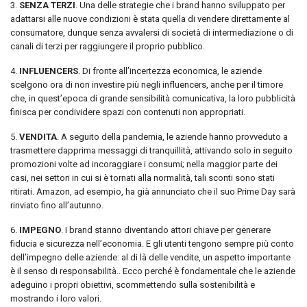
3.
SENZA TERZI
. Una delle strategie che i brand hanno sviluppato per
adattarsi alle nuove condizioni è stata quella di vendere direttamente al
consumatore, dunque senza avvalersi di società di intermediazione o di
canali di terzi per raggiungere il proprio pubblico.
4.
INFLUENCERS
. Di fronte all’incertezza economica, le aziende
scelgono ora di non investire più negli influencers, anche per il timore
che, in quest’epoca di grande sensibilità comunicativa, la loro pubblicità
finisca per condividere spazi con contenuti non appropriati.
5.
VENDITA
. A seguito della pandemia, le aziende hanno provveduto a
trasmettere dapprima messaggi di tranquillità, attivando solo in seguito
promozioni volte ad incoraggiare i consumi; nella maggior parte dei
casi, nei settori in cui si è tornati alla normalità, tali sconti sono stati
ritirati. Amazon, ad esempio, ha già annunciato che il suo Prime Day sarà
rinviato fino all’autunno.
6.
IMPEGNO
. I brand stanno diventando attori chiave per generare
fiducia e sicurezza nell’economia. E gli utenti tengono sempre più conto
dell’impegno delle aziende: al di là delle vendite, un aspetto importante
è il senso di responsabilità.. Ecco perché è fondamentale che le aziende
adeguino i propri obiettivi, scommettendo sulla sostenibilità e
mostrando i loro valori.