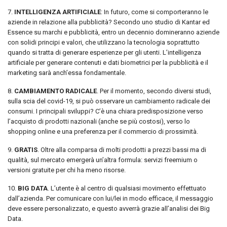
7.
INTELLIGENZA ARTIFICIALE
: In futuro, come si comporteranno le
aziende in relazione alla pubblicità? Secondo uno studio di Kantar ed
Essence su marchi e pubblicità, entro un decennio domineranno aziende
con solidi principi e valori, che utilizzano la tecnologia soprattutto
quando si tratta di generare esperienze per gli utenti. L’intelligenza
artificiale per generare contenuti e dati biometrici per la pubblicità e il
marketing sarà anch’essa fondamentale.
8.
CAMBIAMENTO RADICALE
. Per il momento, secondo diversi studi,
sulla scia del covid-19, si può osservare un cambiamento radicale dei
consumi. I principali sviluppi? C’è una chiara predisposizione verso
l’acquisto di prodotti nazionali (anche se più costosi), verso lo
shopping online e una preferenza per il commercio di prossimità.
9.
GRATIS
. Oltre alla comparsa di molti prodotti a prezzi bassi ma di
qualità, sul mercato emergerà un’altra formula: servizi freemium o
versioni gratuite per chi ha meno risorse.
10.
BIG DATA
. L’utente è al centro di qualsiasi movimento effettuato
dall’azienda. Per comunicare con lui/lei in modo efficace, il messaggio
deve essere personalizzato, e questo avverrà grazie all’analisi dei Big
Data.