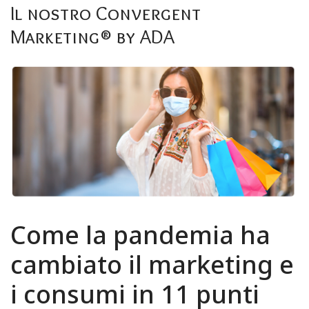
Formula Orange
Il
nostro
Convergent
Servizi
Marketing®
by
ADA
Contatti
Come
la
pandemia
ha
cambiato
il
marketing
e
i
consumi
in
11
punti