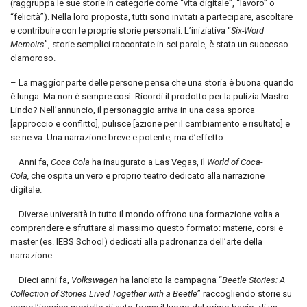
(raggruppa le sue storie in categorie come “vita digitale”, “lavoro” o
“felicità”). Nella loro proposta, tutti sono invitati a partecipare, ascoltare
e contribuire con le proprie storie personali. L’iniziativa “
Six-Word
Memoirs
”, storie semplici raccontate in sei parole, è stata un successo
clamoroso.
– La maggior parte delle persone pensa che una storia è buona quando
è lunga. Ma non è sempre così. Ricordi il prodotto per la pulizia Mastro
Lindo? Nell’annuncio, il personaggio arriva in una casa sporca
[approccio e conflitto], pulisce [azione per il cambiamento e risultato] e
se ne va. Una narrazione breve e potente, ma d’effetto.
– Anni fa,
Coca Cola
ha inaugurato a Las Vegas, il
World of Coca-
Cola,
che ospita un vero e proprio teatro dedicato alla narrazione
digitale.
– Diverse università in tutto il mondo offrono una formazione volta a
comprendere e sfruttare al massimo questo formato: materie, corsi e
master (es. IEBS School) dedicati alla padronanza dell’arte della
narrazione.
– Dieci anni fa,
Volkswagen
ha lanciato la campagna “
Beetle Stories: A
Collection of Stories Lived Together with a Beetle
” raccogliendo storie su