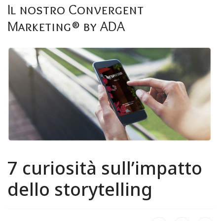
Formula Orange
Il
nostro
Convergent
Servizi
Marketing®
by
ADA
Contatti
7
curiosità
sull’impatto
dello
storytelling