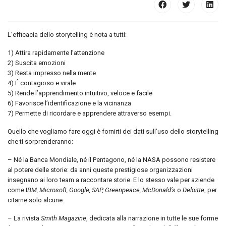
L’efficacia dello storytelling è nota a tutti:
1) Attira rapidamente l’attenzione
2) Suscita emozioni
3) Resta impresso nella mente
4) É contagioso e virale
5) Rende l’apprendimento intuitivo, veloce e facile
6) Favorisce l’identificazione e la vicinanza
7) Permette di ricordare e apprendere attraverso esempi.
Quello che vogliamo fare oggi è fornirti dei dati sull’uso dello storytelling
che ti sorprenderanno:
– Né la Banca Mondiale, né il Pentagono, né la NASA possono resistere
al potere delle storie: da anni queste prestigiose organizzazioni
insegnano ai loro team a raccontare storie. E lo stesso vale per aziende
come I
BM, Microsoft, Google, SAP, Greenpeace, McDonald’s
o
Deloitte
, per
citarne solo alcune.
– La rivista
Smith Magazine
, dedicata alla narrazione in tutte le sue forme