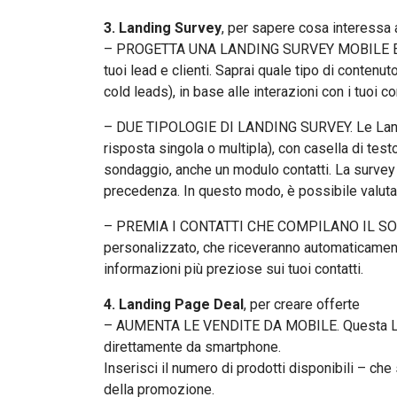
3. Landing Survey
, per sapere cosa interessa a
– PROGETTA UNA LANDING SURVEY MOBILE E QUAL
tuoi lead e clienti. Saprai quale tipo di contenu
cold leads), in base alle interazioni con i tuoi co
– DUE TIPOLOGIE DI LANDING SURVEY. Le Landing
risposta singola o multipla), con casella di tes
sondaggio, anche un modulo contatti. La survey 
precedenza. In questo modo, è possibile valuta
– PREMIA I CONTATTI CHE COMPILANO IL SONDAGG
personalizzato, che riceveranno automaticament
informazioni più preziose sui tuoi contatti.
4. Landing Page Deal
, per creare offerte
– AUMENTA LE VENDITE DA MOBILE. Questa Landing
direttamente da smartphone.
Inserisci il numero di prodotti disponibili – che
della promozione.