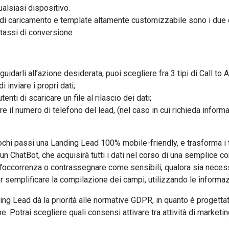
alsiasi dispositivo.
caricamento e template altamente customizzabile sono i due e
 tassi di conversione
uidarli all’azione desiderata, puoi scegliere fra 3 tipi di Call to A
i inviare i propri dati;
nti di scaricare un file al rilascio dei dati;
sire il numero di telefono del lead, (nel caso in cui richieda inf
 passi una Landing Lead 100% mobile-friendly, e trasforma i tuoi
do un ChatBot, che acquisirà tutti i dati nel corso di una semplice
ll’occorrenza o contrassegnare come sensibili, qualora sia necessa
per semplificare la compilazione dei campi, utilizzando le informazi
Lead dà la priorità alle normative GDPR, in quanto è progettata p
e. Potrai scegliere quali consensi attivare tra attività di marketi