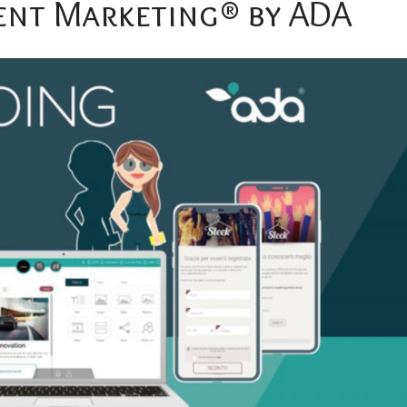
ent
Marketing®
by
ADA