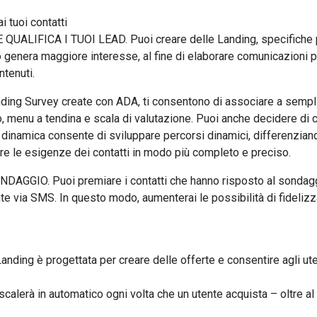
i tuoi contatti
IFICA I TUOI LEAD. Puoi creare delle Landing, specifiche pe
to genera maggiore interesse, al fine di elaborare comunicazioni pe
ntenuti.
 Survey create con ADA, ti consentono di associare a semplic
to, menu a tendina e scala di valutazione. Puoi anche decidere di
dinamica consente di sviluppare percorsi dinamici, differenziand
re le esigenze dei contatti in modo più completo e preciso.
IO. Puoi premiare i contatti che hanno risposto al sondaggio
e via SMS. In questo modo, aumenterai le possibilità di fideli
 è progettata per creare delle offerte e consentire agli utent
 scalerà in automatico ogni volta che un utente acquista – oltre al 