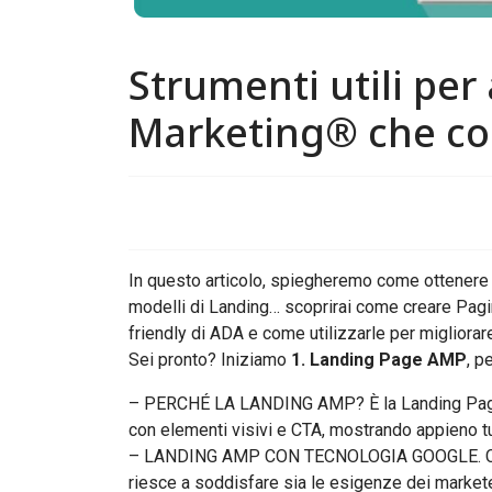
Strumenti
utili
per
Marketing®
che
co
In questo articolo, spiegheremo come ottenere m
modelli di Landing… scoprirai come creare Pagine
friendly di ADA e come utilizzarle per migliorare i
Sei pronto? Iniziamo
1. Landing Page AMP
, p
– PERCHÉ LA LANDING AMP? È la Landing Page più 
con elementi visivi e CTA, mostrando appieno tutt
– LANDING AMP CON TECNOLOGIA GOOGLE. Crea un
riesce a soddisfare sia le esigenze dei marketer