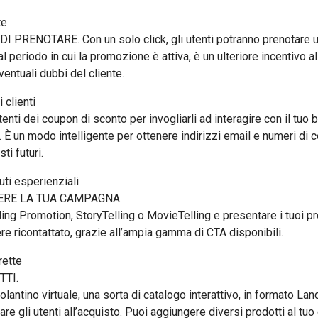
te
ENOTARE. Con un solo click, gli utenti potranno prenotare un
l periodo in cui la promozione è attiva, è un ulteriore incentivo a
entuali dubbi del cliente.
i clienti
enti dei coupon di sconto per invogliarli ad interagire con il tuo
È un modo intelligente per ottenere indirizzi email e numeri di ce
ti futuri.
ti esperienziali
ERE LA TUA CAMPAGNA.
ing Promotion, StoryTelling o MovieTelling e presentare i tuoi pr
re ricontattato, grazie all’ampia gamma di CTA disponibili.
rette
TTI.
olantino virtuale, una sorta di catalogo interattivo, in formato 
liare gli utenti all’acquisto. Puoi aggiungere diversi prodotti al tu