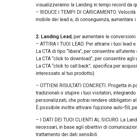
visualizzeranno la Landing in tempi record da qu
– RIDUCE I TEMPI DI CARICAMENTO. Velocità di 
mobile dei lead e, di conseguenza, aumentare i
2. Landing Lead
, per aumentare le conversioni
– ATTIRA I TUOI LEAD. Per attrarre i tuoi lead e g
La CTA di tipo “libera”, per consentire all’utente d
La CTA “click to download”, per consentire agli ute
La CTA “click to call back”, specifica per acqui
interessato al tuo prodotto).
– OTTIENI RISULTATI CONCRETI. Progetta in pochi
tradizionali o stupire i tuoi visitatori, integran
personalizzati, che potrai rendere obbligatori a
È possibile inoltre attivare l’opzione auto-fill, 
– I DATI DEI TUOI CLIENTI AL SICURO. La Landing 
necessari, in base agli obiettivi di comunicazion
trattamento dei dati sensibili.