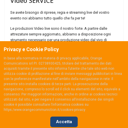
Video
SERVICE
Se avete bisongo di riprese, regia e streaming live del vostro
evento noi abbiamo tutto quello che fa per te!
Le produzioni Video live sono il nostro forte. A partire dalle
attrezature sempre aggiornato, abbiamo a disposizione ogni
strumento necessario per una produzione video dal vivo di
successo.
Privacy e Cookie Policy
Leggi tutto...
In base alla normativa in materia di privacy applicabile, Orange
Comunications srl P.I. 02738930425, titolare del trattamento dei dati
acquisiti tramite il presente sito informa l’utente che tale sito web non
utilizza cookie di profilazione al fine di inviare messaggi pubblicitari in linea
con le preferenze manifestate nell'ambito della navigazione in rete. Il
presente sito installa cookies di terze parti. La prosecuzione della
navigazione, compreso lo scroll ed il click su elementi del sito, equivale a
consenso. Per maggiori informazioni, anche in ordine ai cookies tecnici
utilizzati dal sito, e per negare il consenso all’installazione dei singoli
cookie è possibile consultare l’informativa cookies su
https:/www.orangecommuniction.it/cookies-privacy
© 2026 Designed By Orange Communication
Accetta